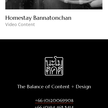
Homestay Bannatonchan
Video Content
The Balance of Content + Design
+66 (0)20069908
+66 (0)94 465 5414