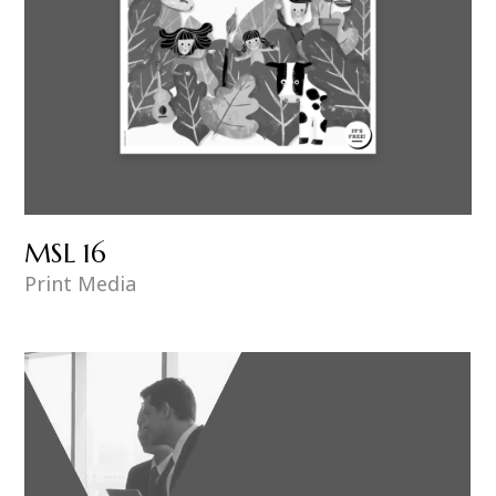
MSL 16
Print Media